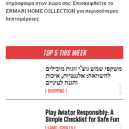
ατμόσφαιρα στον χώρο σας. Επισκεφθείτε το
ERMARI HOME COLLECTION για περισσότερες
λεπτομέρειες.
TOP 5 THIS WEEK
משקפי שמש גוצ’י זוגות מובילים
להשוואה: אלגנטיות, איכות
והגנה לעיניים
SHOPPING
Play Aviator Responsibly: A
Simple Checklist for Safe Fun
GAME-SPORTS