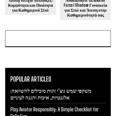
Tommy Hilfiger Μπλουζες:
Ανακαλύψτε τα Nike Air
Κομψότητα και Ποιότητα
Force 1 Shadow Γυναικεία
για Καθημερινό Στυλ
για Στυλ και Άνεση στην
Καθημερινότητά σας
POPULAR ARTICLES
משקפי שמש גוצ’י זוגות מובילים להשוואה:
אלגנטיות, איכות והגנה לעיניים
Play Aviator Responsibly: A Simple Checklist for