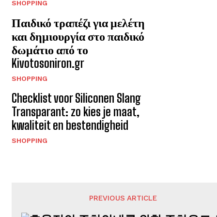
SHOPPING
Παιδικό τραπέζι για μελέτη
και δημιουργία στο παιδικό
δωμάτιο από το
Kivotosoniron.gr
SHOPPING
Checklist voor Siliconen Slang
Transparant: zo kies je maat,
kwaliteit en bestendigheid
SHOPPING
PREVIOUS ARTICLE