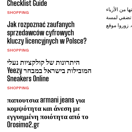
Checklist Guide
م والراحة. وتقدم كوتور 365 من خلال مجموعتها من الأزياء
SHOPPING
صة تضفي لمسة
Jak rozpoznać zaufanych
sprzedawców cyfrowych
kluczy licencyjnych w Polsce?
SHOPPING
היתרונות של קולקציות נעלי
Yeezy המובילות בישראל במבחר
Sneakers Online
SHOPPING
παπουτσια armani jeans για
κομψότητα και άνεση με
εγγυημένη ποιότητα από το
Orosimo2.gr