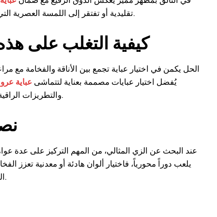
تقليدية أو تفتقر إلى اللمسة العصرية التي تناسب هذه المناسبات السعيدة، مما يجعل البحث عن قطعة فريدة أمرًا محبطًا.
كيفية التغلب على هذ
الحل يكمن في اختيار عباية تجمع بين الأناقة والفخامة مع .
يُفضل اختيار عبايات مصممة بعناية لتتماشى
عباية عر
والتطريزات الراقية التي تمنح إطلالة راقية ومتجددة تبرز شخصية المرأة وتبرز جمالها بطريقة لائقة.
نصا
عند البحث عن الزي المثالي، من المهم التركيز على عدة عوام
يلعب دوراً محورياً، فاختيار ألوان هادئة أو معدنية تعزز الف
الراحة والستايل خيارًا لا غنى عنه لضمان شعور المرأة بالثقة والتألق طوال الحفل.