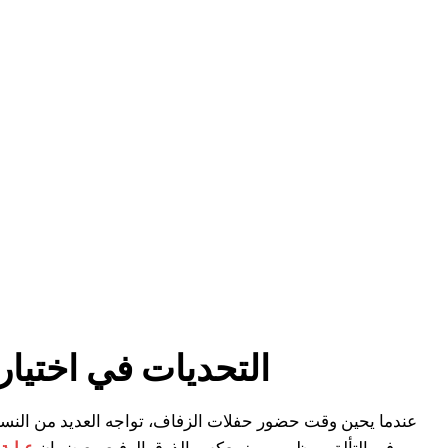
التحديات في اختيار
عندما يحين وقت حضور حفلات الزفاف، تواجه العديد من النساء 
في التألق بمظهر مميز يعكس الذوق الرفيع مع ضمان
عباية