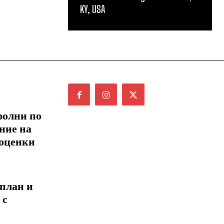
KY, USA
ролни по
ние на
 оценки
 план и
 с