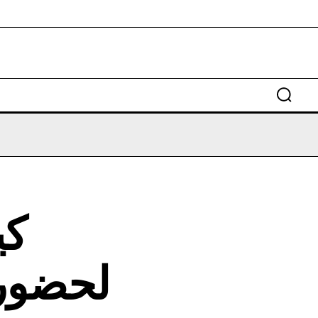
كي
لحضور 