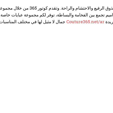
يتطلب حضور حفلات الزفاف اختيار قطعة ملابس توازن بين الذوق الرفيع والاحتشا
ال تصاميم تجمع بين الفخامة والبساطة، توفر لكم مجموعة عبايات خا
جمال لا مثيل لها في مختلف المناسبات. زوروا موقع
Couture365.net/ar