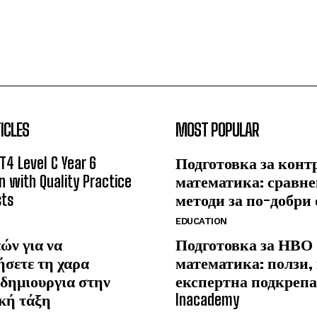
ICLES
MOST POPULAR
T4 Level C Year 6
Подготовка за конт
n with Quality Practice
математика: сравне
sts
методи за по-добри
EDUCATION
ών για να
Подготовка за НВО
ήσετε τη χαρα
математика: ползи,
δημιουργια στην
експертна подкрепа
κή τάξη
Inacademy