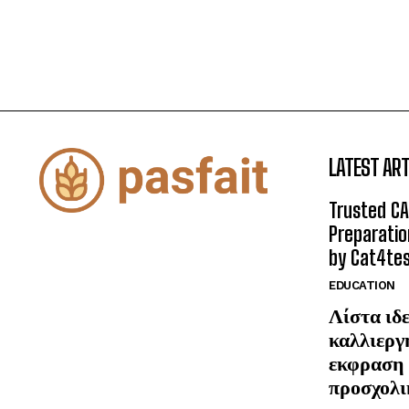
LATEST ART
Trusted CA
Preparatio
by Cat4te
EDUCATION
Λίστα ιδε
καλλιεργ
εκφραση 
προσχολι