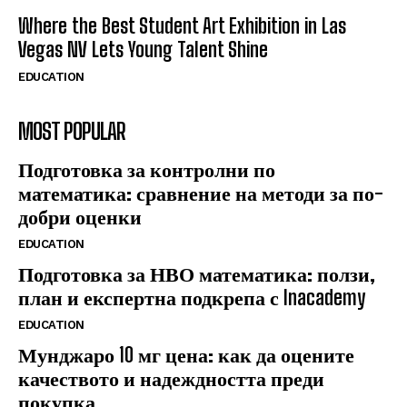
Where the Best Student Art Exhibition in Las
Vegas NV Lets Young Talent Shine
EDUCATION
MOST POPULAR
Подготовка за контролни по
математика: сравнение на методи за по-
добри оценки
EDUCATION
Подготовка за НВО математика: ползи,
план и експертна подкрепа с Inacademy
EDUCATION
Мунджаро 10 мг цена: как да оцените
качеството и надеждността преди
покупка