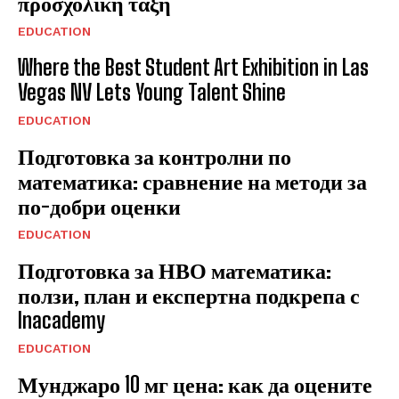
προσχολική τάξη
EDUCATION
Where the Best Student Art Exhibition in Las
Vegas NV Lets Young Talent Shine
EDUCATION
Подготовка за контролни по
математика: сравнение на методи за
по-добри оценки
EDUCATION
Подготовка за НВО математика:
ползи, план и експертна подкрепа с
Inacademy
EDUCATION
Мунджаро 10 мг цена: как да оцените