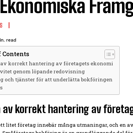
 Ekonomiska Fram
S
read
n.
f Contents
 av korrekt hantering av företagets ekonomi
ivitet genom löpande redovisning
g och tjänster för att underlätta bokföringen
ts
 av korrekt hantering av föret
ett litet företag innebär många utmaningar, och en a
Småföretags bokföring är en grundläggande del för at