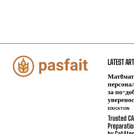
LATEST ART
Матeмат
персона
за по-до
уверено
EDUCATION
Trusted CA
Preparatio
by Cat4te