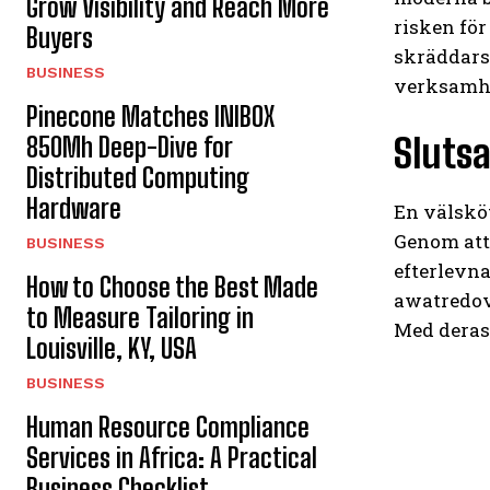
Grow Visibility and Reach More
risken för
Buyers
skräddarsy
BUSINESS
verksamhe
Pinecone Matches INIBOX
Slutsa
850Mh Deep-Dive for
Distributed Computing
Hardware
En välskö
Genom att 
BUSINESS
efterlevn
How to Choose the Best Made
awatredovi
to Measure Tailoring in
Med deras 
Louisville, KY, USA
BUSINESS
Human Resource Compliance
Services in Africa: A Practical
Business Checklist