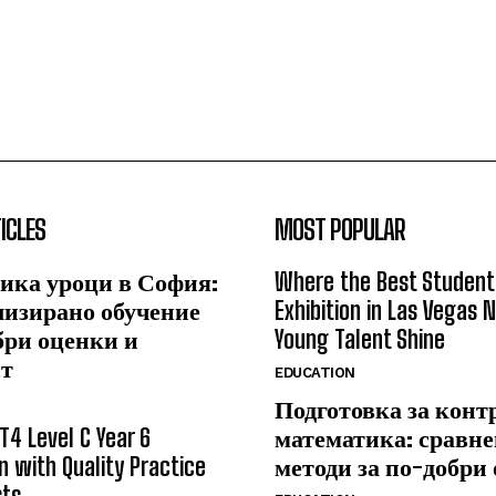
ICLES
MOST POPULAR
ика уроци в София:
Where the Best Student
лизирано обучение
Exhibition in Las Vegas 
бри оценки и
Young Talent Shine
ст
EDUCATION
Подготовка за конт
T4 Level C Year 6
математика: сравне
n with Quality Practice
методи за по-добри
sts