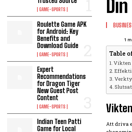
Din
Trusted Source
GAME-SPORTS
Roulette Game APK
BUSINES
for Android: Key
Benefits and
1
mi
Download Guide
Table o
GAME-SPORTS
Vikten
Expert
Effekt
Recommendations
Verkty
for Dragon Tiger
Slutsa
New Guest Post
Content
Vikten
GAME-SPORTS
Indian Teen Patti
Att driva 
Game for Local
ekonomin. 