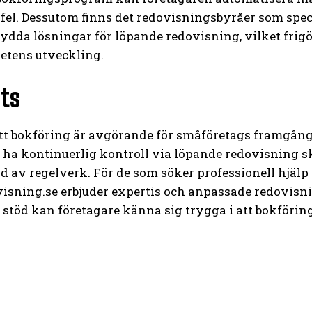
 fel. Dessutom finns det redovisningsbyråer som spec
dda lösningar för löpande redovisning, vilket frigör
tens utveckling.
ts
tt bokföring är avgörande för småföretags framgån
ha kontinuerlig kontroll via löpande redovisning sk
ad av regelverk. För de som söker professionell hj
sning.se erbjuder expertis och anpassade redovisni
stöd kan företagare känna sig trygga i att bokförin