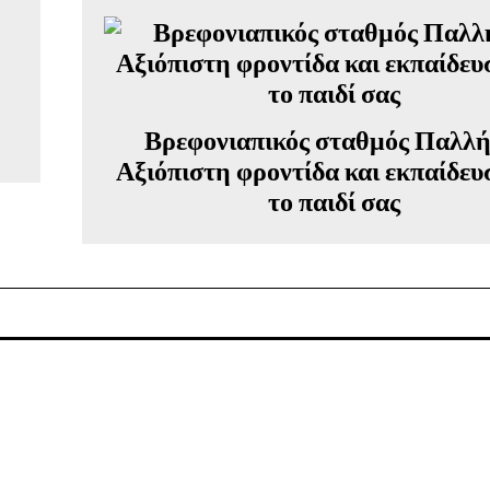
Βρεφονιαπικός σταθμός Παλλή
Αξιόπιστη φροντίδα και εκπαίδευ
το παιδί σας