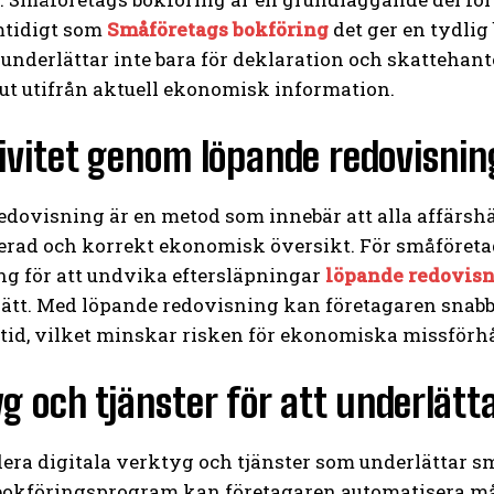
amtidigt som
Småföretags bokföring
det ger en tydlig
underlättar inte bara för deklaration och skattehant
lut utifrån aktuell ekonomisk information.
ivitet genom löpande redovisnin
dovisning är en metod som innebär att alla affärshän
rad och korrekt ekonomisk översikt. För småföretag 
ng för att undvika eftersläpningar
löpande redovis
sätt. Med löpande redovisning kan företagaren snabbt
 tid, vilket minskar risken för ekonomiska missförh
g och tjänster för att underlät
flera digitala verktyg och tjänster som underlättar
okföringsprogram kan företagaren automatisera m