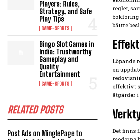
Players: Rules,
regler, s
Strategy, and Safe
bokföring 
Play Tips
bättre bes
GAME-SPORTS
Effekt
Bingo Slot Games in
India: Trustworthy
Gameplay and
Löpande re
Quality
en uppdate
Entertainment
redovisni
GAME-SPORTS
effektivt 
åtgärder i
RELATED POSTS
Verkty
Det finns 
Post Ads on MinglePage to
moderna b