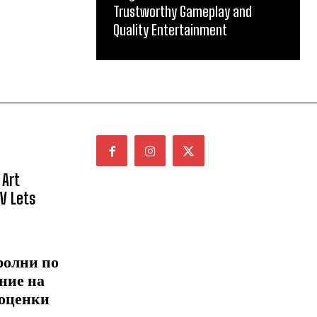
Trustworthy Gameplay and
Quality Entertainment
 Art
NV Lets
ролни по
ние на
 оценки