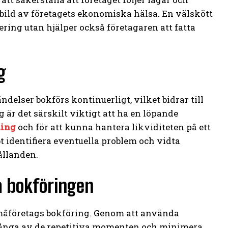
 bild av företagets ekonomiska hälsa. En välskött
ering utan hjälper också företagaren att fatta
g
delser bokförs kontinuerligt, vilket bidrar till
är det särskilt viktigt att ha en löpande
ning
och för att kunna hantera likviditeten på ett
 identifiera eventuella problem och vidta
ållanden.
ta bokföringen
 småföretags bokföring. Genom att använda
ånga av de repetitiva momenten och minimera