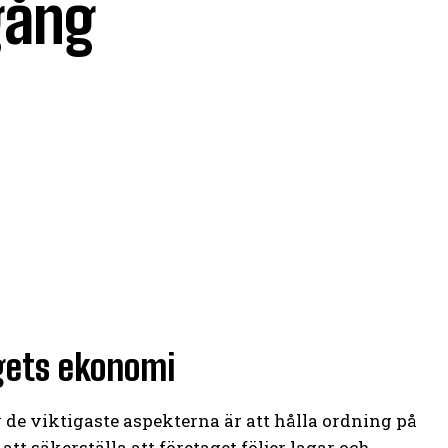
gång
agets ekonomi
v de viktigaste aspekterna är att hålla ordning på
t säkerställa att företaget följer lagar och