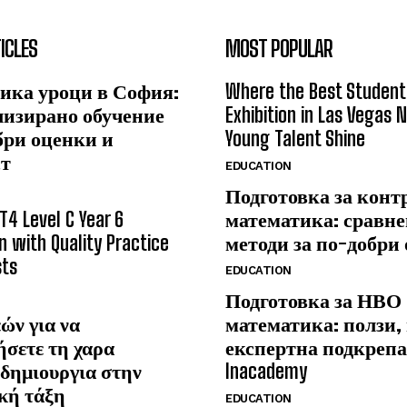
ICLES
MOST POPULAR
ика уроци в София:
Where the Best Student
лизирано обучение
Exhibition in Las Vegas 
бри оценки и
Young Talent Shine
ст
EDUCATION
Подготовка за конт
T4 Level C Year 6
математика: сравне
n with Quality Practice
методи за по-добри
sts
EDUCATION
Подготовка за НВО
ών για να
математика: ползи,
ήσετε τη χαρα
експертна подкрепа
δημιουργια στην
Inacademy
κή τάξη
EDUCATION