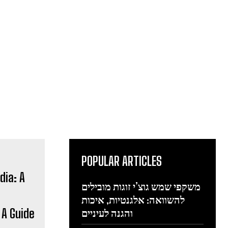
POPULAR ARTICLES
משקפי שמש גוצ’י זוגות מובילים
להשוואה: אלגנטיות, איכות
 A Guide
והגנה לעיניים