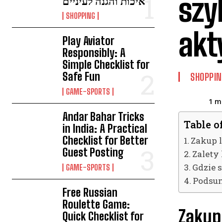
szy
איכות והגנה לעיניים
SHOPPING
akt
Play Aviator
Responsibly: A
Simple Checklist for
Safe Fun
SHOPPIN
GAME-SPORTS
1
mi
Andar Bahar Tricks
Table o
in India: A Practical
Checklist for Better
Zakup 
Guest Posting
Zalety
Gdzie 
GAME-SPORTS
Podsu
Free Russian
Roulette Game:
Zakup
Quick Checklist for