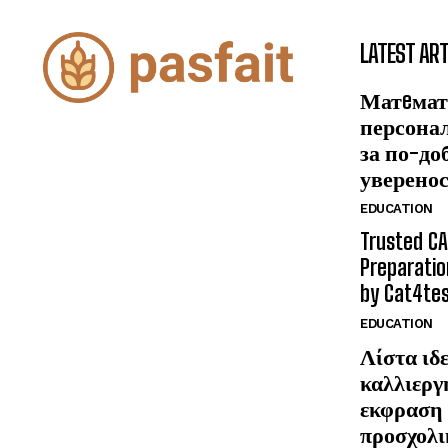
LATEST ART
Матeмат
персона
за по-до
уверено
EDUCATION
Trusted CA
Preparatio
by Cat4te
EDUCATION
Λίστα ιδε
καλλιεργ
εκφραση 
προσχολι