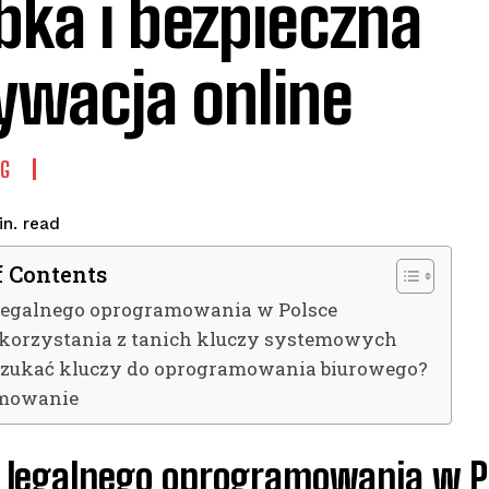
bka i bezpieczna
ywacja online
G
read
n.
f Contents
legalnego oprogramowania w Polsce
 korzystania z tanich kluczy systemowych
szukać kluczy do oprogramowania biurowego?
mowanie
 legalnego oprogramowania w P