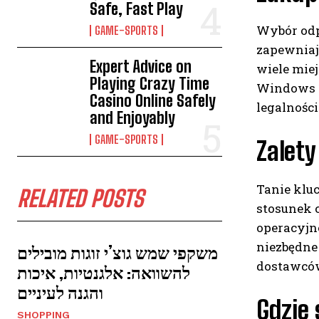
Safe, Fast Play
Wybór odp
GAME-SPORTS
zapewniają
Expert Advice on
wiele miej
Playing Crazy Time
Windows 10
Casino Online Safely
legalności
and Enjoyably
GAME-SPORTS
Zalet
Tanie klu
RELATED POSTS
stosunek 
operacyjn
niezbędne
משקפי שמש גוצ’י זוגות מובילים
dostawców
להשוואה: אלגנטיות, איכות
והגנה לעיניים
Gdzie
SHOPPING