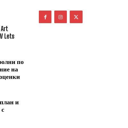
 Art
NV Lets
ролни по
ние на
 оценки
 план и
 с