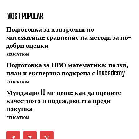
MOST POPULAR
Подготовка за контролни по
математика: сравнение на методи за по-
добри оценки
EDUCATION
Подготовка за НВО математика: ползи,
план и експертна подкрепа с Inacademy
EDUCATION
Мунджаро 10 мг цена: как да оцените
качеството и надеждността преди
покупка
EDUCATION