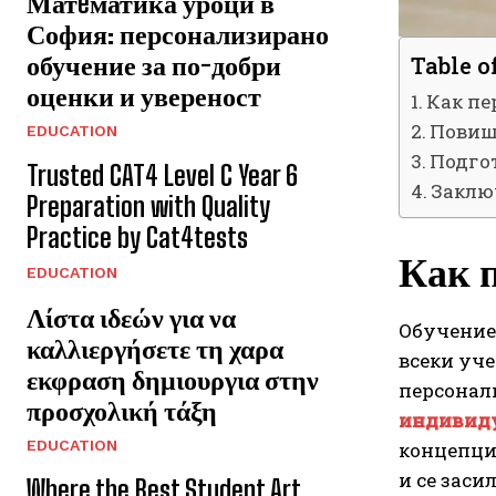
Матeматика уроци в
София: персонализирано
обучение за по-добри
Table o
оценки и увереност
Как пе
Повиш
EDUCATION
Подгот
Trusted CAT4 Level C Year 6
Заклю
Preparation with Quality
Practice by Cat4tests
Как 
EDUCATION
Λίστα ιδεών για να
Обучение
καλλιεργήσετε τη χαρα
всеки уче
εκφραση δημιουργια στην
персонали
προσχολική τάξη
индивиду
EDUCATION
концепци
и се заси
Where the Best Student Art