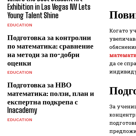
Exhibition in Las Vegas NV Lets
Пови
Young Talent Shine
EDUCATION
Когато уч
Подготовка за контролни
увеличав
по математика: сравнение
обяснения
на методи за по-добри
математи
оценки
да се спр
индивидуа
EDUCATION
Подготовка за НВО
Подго
математика: ползи, план и
експертна подкрепа с
За учениц
Inacademy
концентри
EDUCATION
подготовк
предложи 