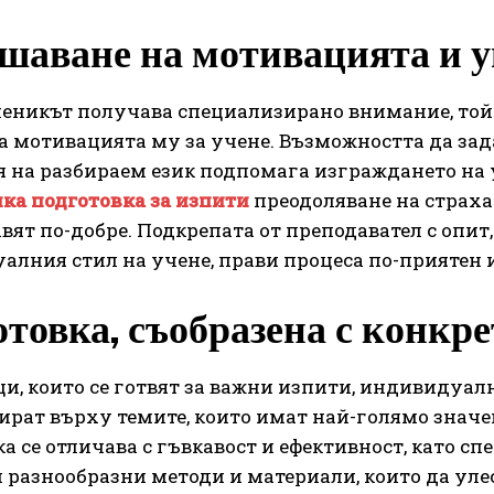
шаване на мотивацията и у
еникът получава специализирано внимание, той 
а мотивацията му за учене. Възможността да зад
 на разбираем език подпомага изграждането на у
ка подготовка за изпити
преодоляване на страха
авят по-добре. Подкрепата от преподавател с опи
лния стил на учене, прави процеса по-приятен и
товка, съобразена с конкр
и, които се готвят за важни изпити, индивидуал
рат върху темите, които имат най-голямо значен
а се отличава с гъвкавост и ефективност, като с
разнообразни методи и материали, които да уле