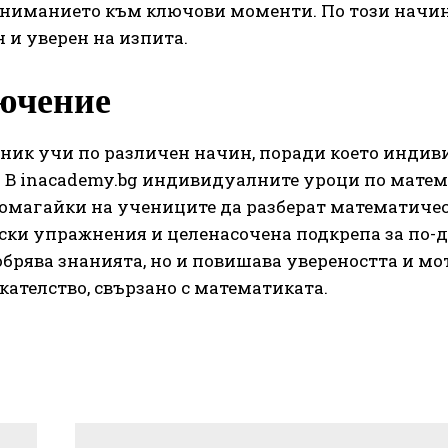
ниманието към ключови моменти. По този начин 
 и уверен на изпита.
ючение
еник учи по различен начин, поради което индив
 В inacademy.bg индивидуалните уроци по матема
помагайки на учениците да разберат математичес
ски упражнения и целенасочена подкрепа за по-д
брява знанията, но и повишава увереността и мо
ателство, свързано с математиката.