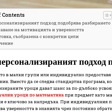
f Contents
рсонализираният подход подобрява разбирането
аване на мотивацията и увереността
овка, съобразена с конкретни цели
чение
персонализираният подход 
то в малки групи или индивидуално предоставя
ник. Вместо да се следва стандартна програма, ко
зираните уроци дават шанс за по-дълбоко усвояв
ални уроци по математика
при предмет като ма
и е ключово за напредъка. При индивидуалния п
лва увереността в знанията чрез постоянно обрат