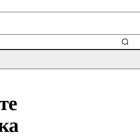
те
ка