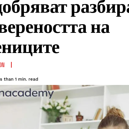
добряват разбир
вереността на
ениците
ON
read
s than 1
min.