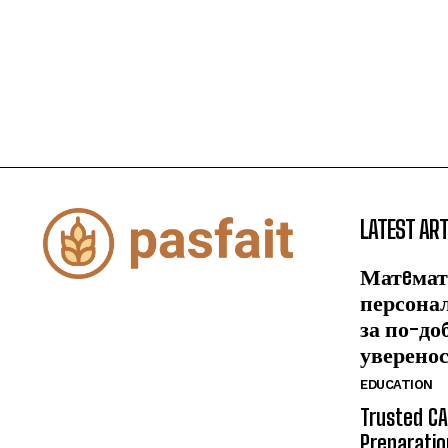
LATEST ART
Матeмат
персона
за по-до
уверено
EDUCATION
Trusted CA
Preparatio