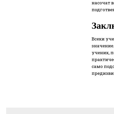
насочат в
подготвен
Закл
Всеки уч
значение.
ученик, 
практиче
само подо
предизвик