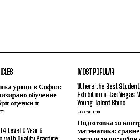
ICLES
MOST POPULAR
ика уроци в София:
Where the Best Student
лизирано обучение
Exhibition in Las Vegas 
бри оценки и
Young Talent Shine
ст
EDUCATION
Подготовка за конт
T4 Level C Year 6
математика: сравне
n with Quality Practice
методи за по-добри