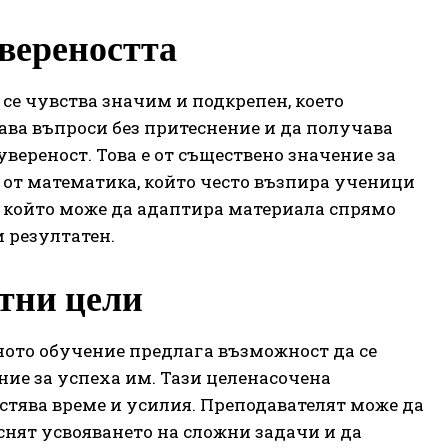
вереността
се чувства значим и подкрепен, което
ава въпроси без притеснение и да получава
вереност. Това е от съществено значение за
 от математика, който често възпира ученици
т, който може да адаптира материала спрямо
 резултатен.
етни цели
ното обучение предлага възможност да се
ие за успеха им. Тази целенасочена
пестява време и усилия. Преподавателят може да
снят усвояването на сложни задачи и да