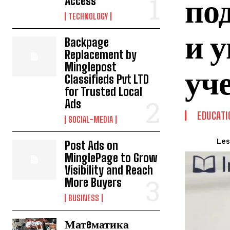
по
Access
TECHNOLOGY
и у
Backpage
Replacement by
Minglepost
уч
Classifieds Pvt LTD
for Trusted Local
Ads
EDUCATI
SOCIAL-MEDIA
Les
Post Ads on
MinglePage to Grow
Visibility and Reach
More Buyers
BUSINESS
Матeматика