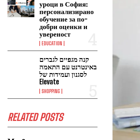
уроци в София:
персонализирано
обучение за по-
добри оценки и
увереност
EDUCATION
קנה מגפיים לגברים
באינטרנט עם התאמה
לסגנון ועמידות של
Elevate
SHOPPING
RELATED POSTS