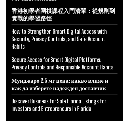
香港初學者圍棋課程入門清單：從規則到
實戰的學習路徑
How to Strengthen Smart Digital Access with
Security, Privacy Controls, and Safe Account
Habits
Secure Access for Smart Digital Platforms:
Privacy Controls and Responsible Account Habits
Мунджаро 2.5 мг цена: какво влияе и
как да изберете надежден доставчик
Discover Business for Sale Florida Listings for
Investors and Entrepreneurs in Florida