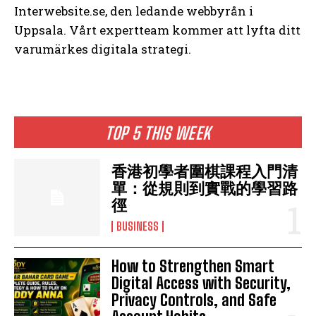
Interwebsite.se, den ledande webbyrån i
Uppsala. Vårt expertteam kommer att lyfta ditt
varumärkes digitala strategi.
TOP 5 THIS WEEK
香港初學者圍棋課程入門清
單：從規則到實戰的學習路
徑
BUSINESS
How to Strengthen Smart
Digital Access with Security,
Privacy Controls, and Safe