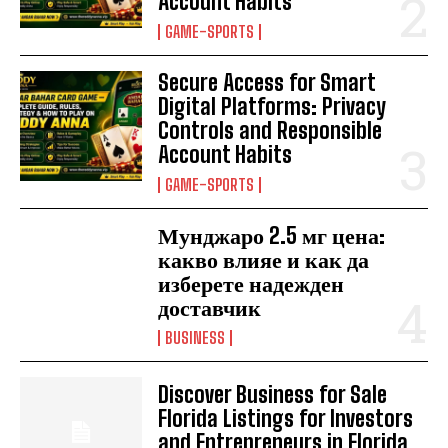
Account Habits
GAME-SPORTS
Secure Access for Smart
Digital Platforms: Privacy
Controls and Responsible
Account Habits
GAME-SPORTS
Мунджаро 2.5 мг цена:
какво влияе и как да
изберете надежден
доставчик
BUSINESS
Discover Business for Sale
Florida Listings for Investors
and Entrepreneurs in Florida