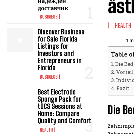
äst
надежден
доставчик
BUSINESS
HEALTH
Discover Business
for Sale Florida
1
mi
Listings for
Investors and
Table o
Entrepreneurs in
Die Be
Florida
Vortei
BUSINESS
Indivi
Fazit
Best Electrode
Sponge Pack for
tDCS Sessions at
Die B
Home: Compare
Quality and Comfort
Zahnimpla
HEALTH
Zahnersat