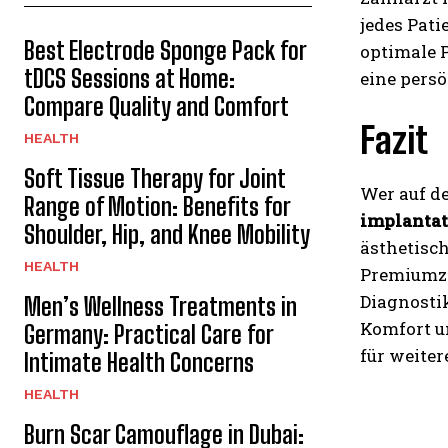
jedes Pat
Best Electrode Sponge Pack for
optimale 
tDCS Sessions at Home:
eine pers
Compare Quality and Comfort
Fazit
HEALTH
Soft Tissue Therapy for Joint
Wer auf d
Range of Motion: Benefits for
implanta
Shoulder, Hip, and Knee Mobility
ästhetisch
HEALTH
Premiumza
Diagnostik
Men’s Wellness Treatments in
Komfort u
Germany: Practical Care for
für weiter
Intimate Health Concerns
HEALTH
Burn Scar Camouflage in Dubai: