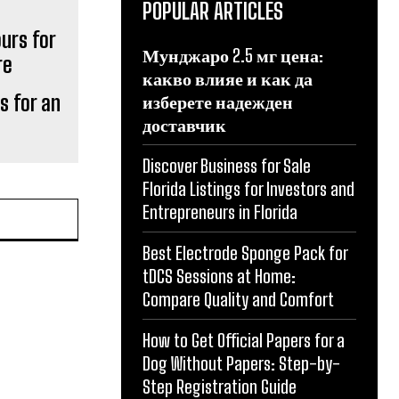
POPULAR ARTICLES
Мунджаро 2.5 мг цена:
какво влияе и как да
s for an
изберете надежден
доставчик
e
Discover Business for Sale
Florida Listings for Investors and
Entrepreneurs in Florida
Best Electrode Sponge Pack for
tDCS Sessions at Home:
Compare Quality and Comfort
How to Get Official Papers for a
Dog Without Papers: Step-by-
Step Registration Guide