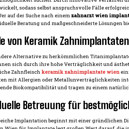
ickelt, sodass selbst anspruchsvolle Fälle erfolgrei
er auf der Suche nach einem
zahnarzt wien implan
viduelle Beratung und maßgeschneiderte Lösungen bi
ile von Keramik Zahnimplantaten
ndere Alternative zu herkömmlichen Titanimplantat
hnen sich durch ihre hohe Verträglichkeit und ästhetis
liche Zahnfleisch
keramik zahnimplantate wien
ein
ten mit Allergien oder Metallunverträglichkeiten int
ende Biokompatibilität und tragen zu einem natürlic
duelle Betreuung für bestmögli
reiche Implantation beginnt mit einer gründlichen Di
in Wien für Implantate legt großen Wert darauf, die