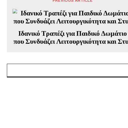
PREVIOUS ARTICLE
Ιδανικό Τραπέζι για Παιδικό Δωμάτιο
που Συνδυάζει Λειτουργικότητα και Στ