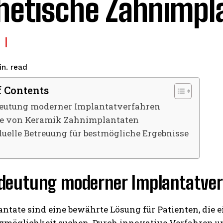
hetische Zahnimpl
read
n.
f Contents
deutung moderner Implantatverfahren
le von Keramik Zahnimplantaten
duelle Betreuung für bestmögliche Ergebnisse
edeutung moderner Implantatve
ntate sind eine bewährte Lösung für Patienten, die 
zmöglichkeit suchen. Durch innovative Verfahren und