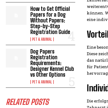
weiterentw
How to Get Official
können. W
Papers for a Dog
eine indi
Without Papers:
Step-by-Step
Registration Guide
Vorte
PET & ANIMAL
Eine beso
Dog Papers
Diese zeic
Registration
das natür
Requirements:
für Patien
Designer Kennel Club
hervorrag
vs Other Options
PET & ANIMAL
Indivi
RELATED POSTS
Die erfolg
Zahnarzt 